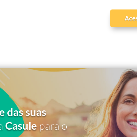
Ace
e das suas
a
Casule
para o