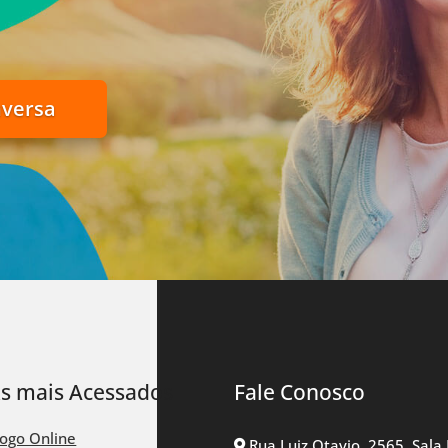
nversa
ks mais Acessados
Fale Conosco
logo Online
Rua Luiz Otavio, 2565, Sala 