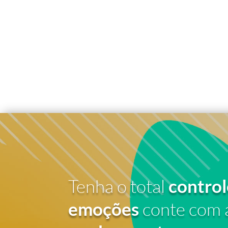
Tenha o total
control
emoções
conte com 