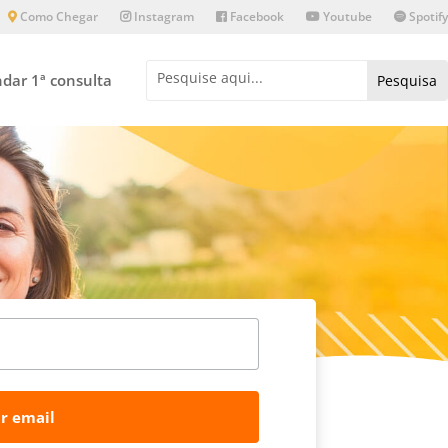
Como Chegar
Instagram
Facebook
Youtube
Spotify
dar 1ª consulta
r email