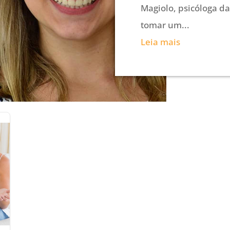
Magiolo, psicóloga d
tomar um...
Leia mais