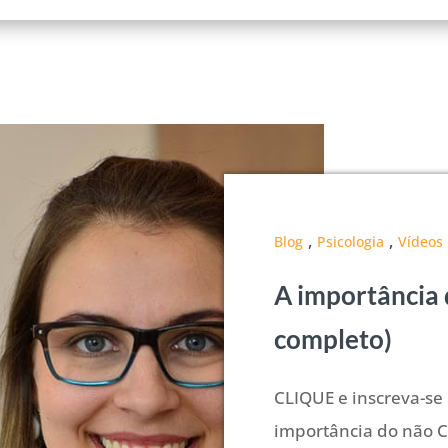
,
,
Blog
Psicologia
Vídeos
A importância 
completo)
CLIQUE e inscreva-se 
importância do não C