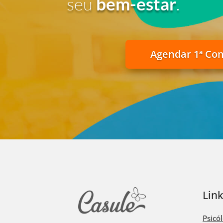
seu
bem-estar
.
Agendar 1ª Co
Lin
Psicó