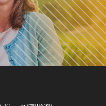
Ev 104,
(32)99196-1097