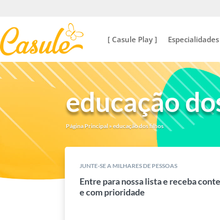
[ Casule Play ]
Especialidades
educação dos
Página Principal
»
educação dos filhos
JUNTE-SE A MILHARES DE PESSOAS
Entre para nossa lista e receba cont
e com prioridade