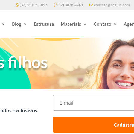
(32) 99196-1097
(32) 3026-4440
contato@casule.com
Blog
Estrutura
Materiais
Contato
Agen
 filhos
eúdos exclusivos
Cadastra