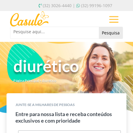
(32) 3026-4440 |
(32) 99196-1097
diurético
Página Principal
»
diurético
JUNTE-SE A MILHARES DE PESSOAS
Entre para nossa lista e receba conteúdos
exclusivos e com prioridade