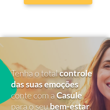
Tenha o total
controle
das suas emoções
conte com a
Casule
para o seu
bem-estar
.