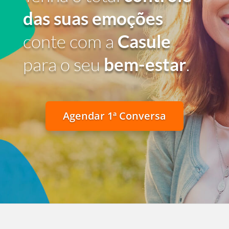
das suas emoções
conte com a
Casule
para o seu
bem-estar
.
Agendar 1ª Conversa