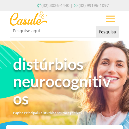
(32) 3026-4440 |
(32) 99196-1097
distúrbios
neurocognitiv
os
Página Principal
»
distúrbios neurocognitivos