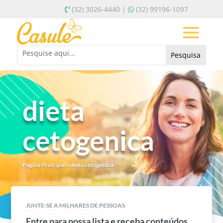
(32) 3026-4440 |
(32) 99196-1097
dieta
cetogenica
Página Principal
»
dieta cetogenica
JUNTE-SE A MILHARES DE PESSOAS
Entre para nossa lista e receba conteúdos