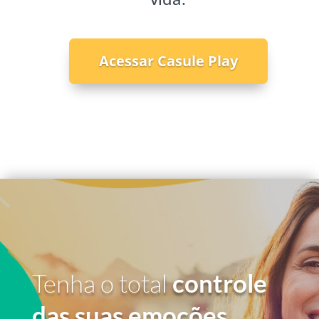
Acessar Casule Play
Tenha o total
controle
das suas emoções