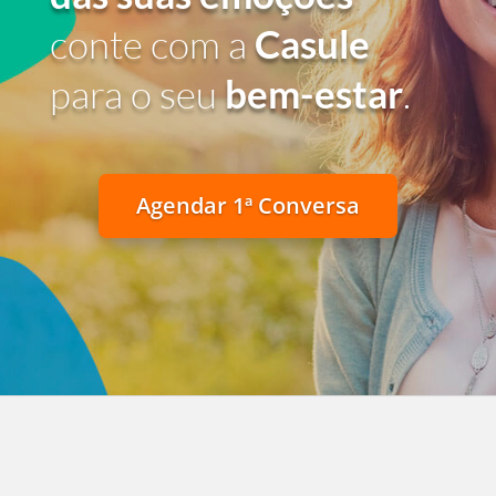
conte com a
Casule
para o seu
bem-estar
.
Agendar 1ª Conversa