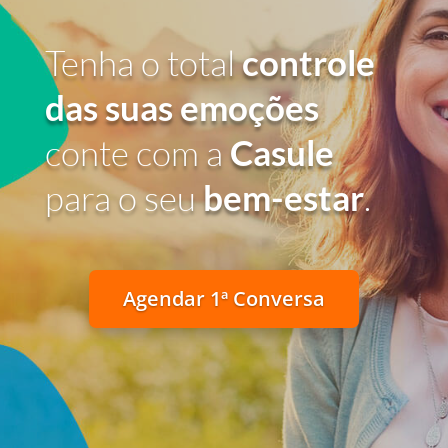
Tenha o total
controle
das suas emoções
conte com a
Casule
para o seu
bem-estar
.
Agendar 1ª Conversa