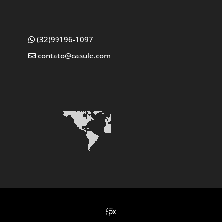
(32)99196-1097
contato@casule.com