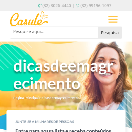
(32) 3026-4440 |
(32) 99196-1097
dicasdeemagr
ecimento
Página Principal
»
dicasdeemagrecimento
JUNTE-SE A MILHARES DE PESSOAS
Entre para nossa lista e receba conteúdos