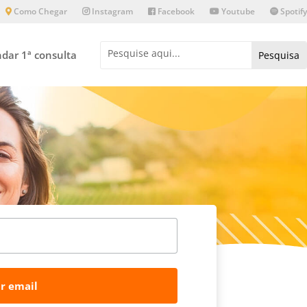
Como Chegar
Instagram
Facebook
Youtube
Spotify
dar 1ª consulta
r email