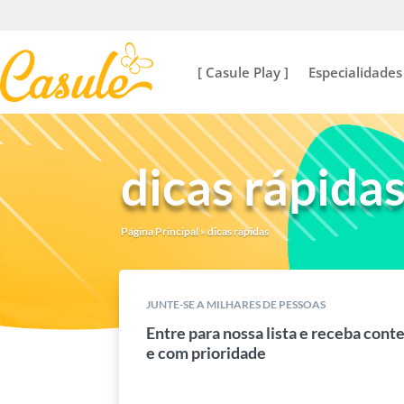
[ Casule Play ]
Especialidades
dicas rápida
Página Principal
»
dicas rápidas
JUNTE-SE A MILHARES DE PESSOAS
Entre para nossa lista e receba cont
e com prioridade