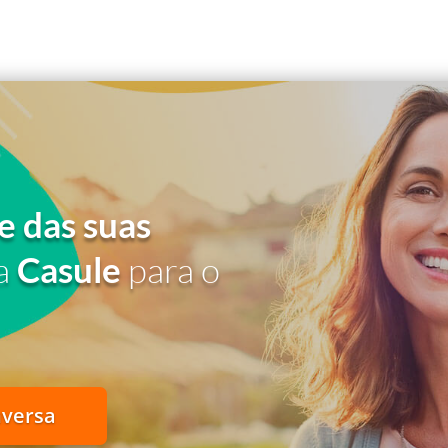
e das suas
a
Casule
para o
nversa