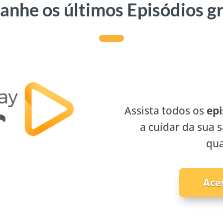
nhe os últimos Episódios g
Assista todos os
epi
a cuidar da sua 
qua
Ace