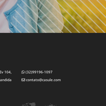
Ev 104,
(32)99196-1097
Candida
contato@casule.com