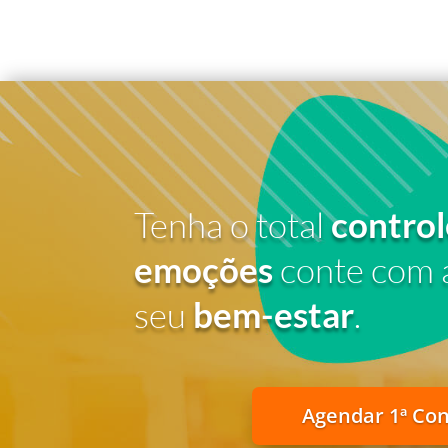
Tenha o total
control
emoções
conte com 
seu
bem-estar
.
Agendar 1ª Co