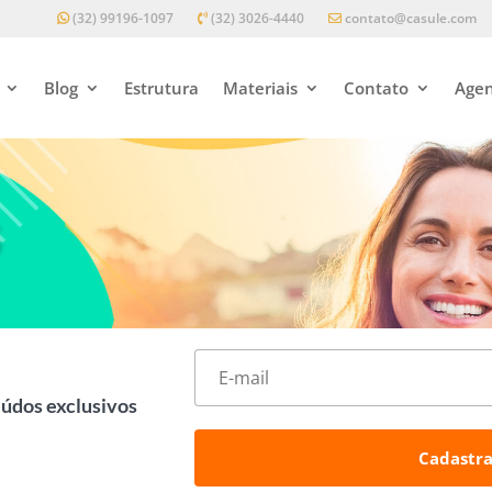
(32) 99196-1097
(32) 3026-4440
contato@casule.com
Blog
Estrutura
Materiais
Contato
Agen
s
eúdos exclusivos
Cadastra