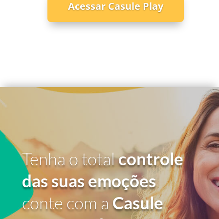
Acessar Casule Play
Tenha o total
controle
das suas emoções
conte com a
Casule