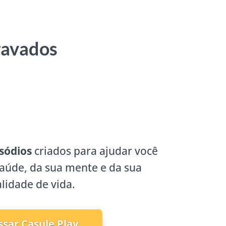
ravados
sódios
criados para ajudar você
saúde, da sua mente e da sua
lidade de vida.
ssar Casule Play