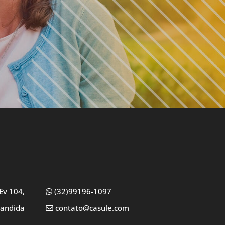
Ev 104,
(32)99196-1097
Candida
contato@casule.com