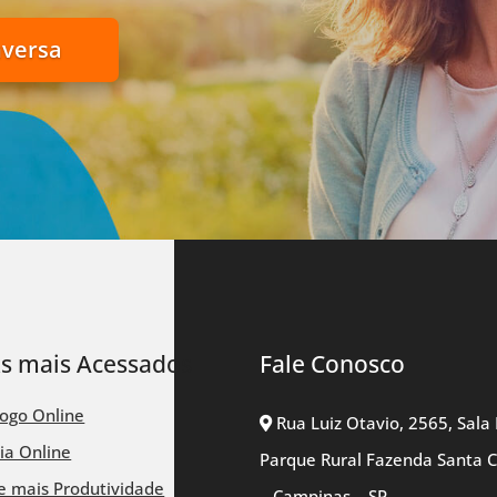
nversa
ks mais Acessados
Fale Conosco
logo Online
Rua Luiz Otavio, 2565, Sala 
ia Online
Parque Rural Fazenda Santa 
 mais Produtividade
– Campinas – SP