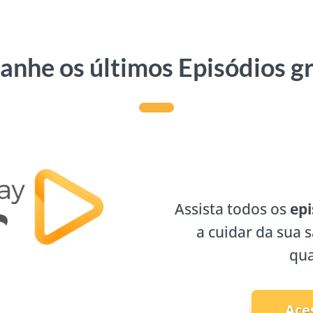
nhe os últimos Episódios g
Assista todos os
epi
a cuidar da sua 
qua
Ace