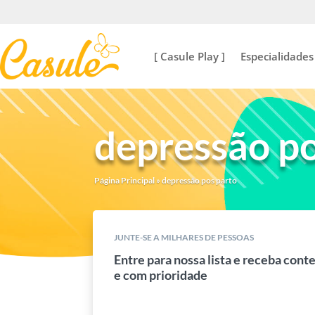
[ Casule Play ]
Especialidades
depressão po
Página Principal
»
depressão pos parto
JUNTE-SE A MILHARES DE PESSOAS
Entre para nossa lista e receba cont
e com prioridade