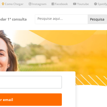
Como Chegar
Instagram
Facebook
Youtube
Spotify
dar 1ª consulta
r email