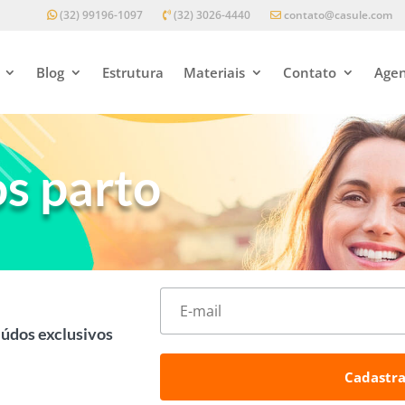
(32) 99196-1097
(32) 3026-4440
contato@casule.com
Blog
Estrutura
Materiais
Contato
Agen
s parto
eúdos exclusivos
Cadastra