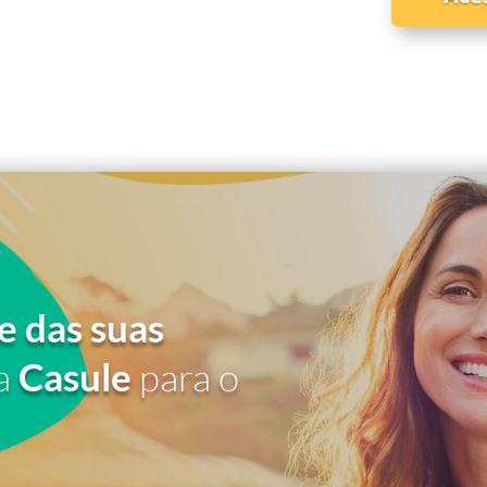
e das suas
a
Casule
para o