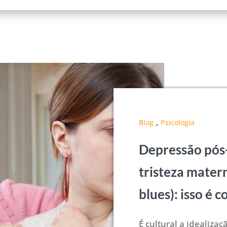
,
Blog
Psicologia
Depressão pós
tristeza mater
blues): isso é 
É cultural a idealiza