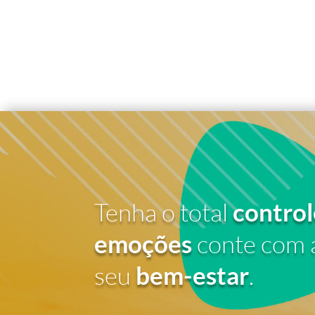
Tenha o total
control
emoções
conte com 
seu
bem-estar
.