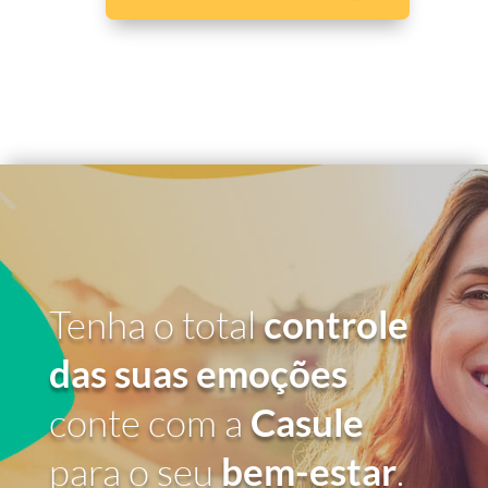
Tenha o total
controle
das suas emoções
conte com a
Casule
para o seu
bem-estar
.