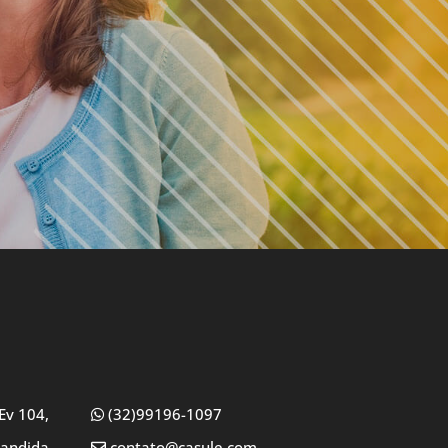
Ev 104,
(32)99196-1097
Candida
contato@casule.com