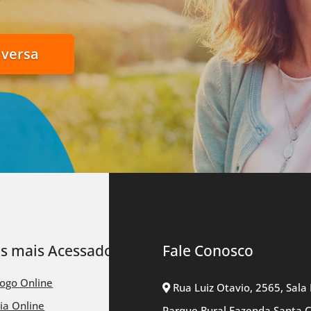
nversa
ks mais Acessados
Fale Conosco
logo Online
Rua Luiz Otavio, 2565, Sala 
ia Online
Parque Rural Fazenda Santa 