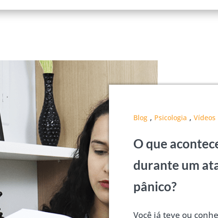
,
,
Blog
Psicologia
Vídeos
O que acontec
durante um at
pânico?
Você já teve ou conh