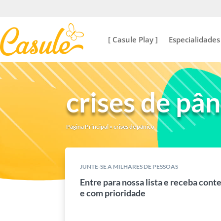
[ Casule Play ]
Especialidades
crises de pân
Página Principal
»
crises de pânico
JUNTE-SE A MILHARES DE PESSOAS
Entre para nossa lista e receba cont
e com prioridade