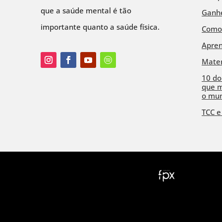
que a saúde mental é tão
Ganhe
importante quanto a saúde física.
Como
Apre
Mater
10 do
que m
o mu
TCC e