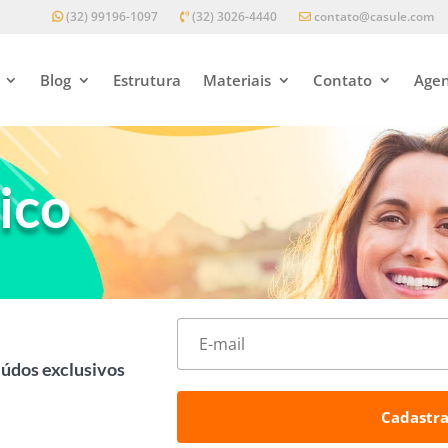
(32) 99196-1097
(32) 3026-4440
contato@casule.com
Blog
Estrutura
Materiais
Contato
Agen
ico
eúdos exclusivos
Cadastra