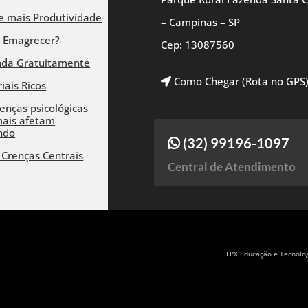
 mais Produtividade
– Campinas – SP
 Emagrecer?
Cep: 13087560
nda Gratuitamente
Como Chegar (Rota no GPS
iais Ricos
enças psicológicas
ais afetam
ndo
(32) 99196-1097
 Crenças Centrais
Central de Atendimento
FPX Educação e Tecnolog