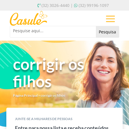
(32) 3026-4440 |
(32) 99196-1097
corrigir os
filhos
Página Principal
»
corrigir os filhos
JUNTE-SE A MILHARES DE PESSOAS
Entre para nossa lista e receba conteúdos