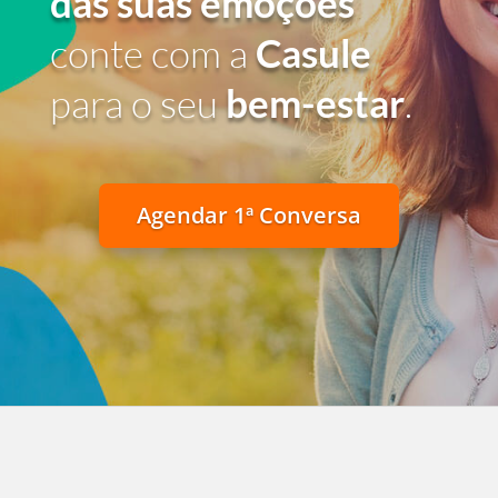
das suas emoções
conte com a
Casule
para o seu
bem-estar
.
Agendar 1ª Conversa