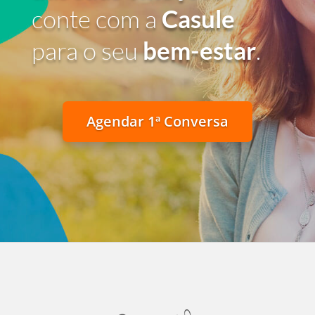
conte com a
Casule
para o seu
bem-estar
.
Agendar 1ª Conversa