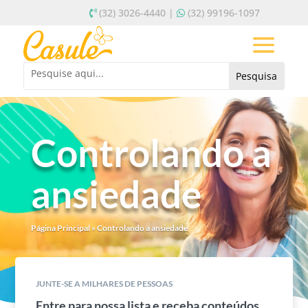
(32) 3026-4440 |
(32) 99196-1097
Controlando a
ansiedade
Página Principal
»
Controlando a ansiedade
JUNTE-SE A MILHARES DE PESSOAS
Entre para nossa lista e receba conteúdos