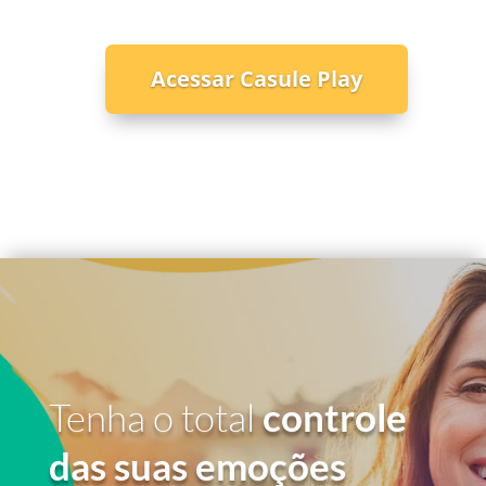
Acessar Casule Play
Tenha o total
controle
das suas emoções