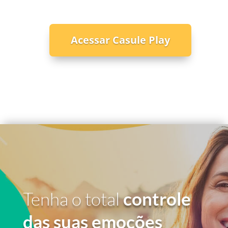
Acessar Casule Play
Tenha o total
controle
das suas emoções