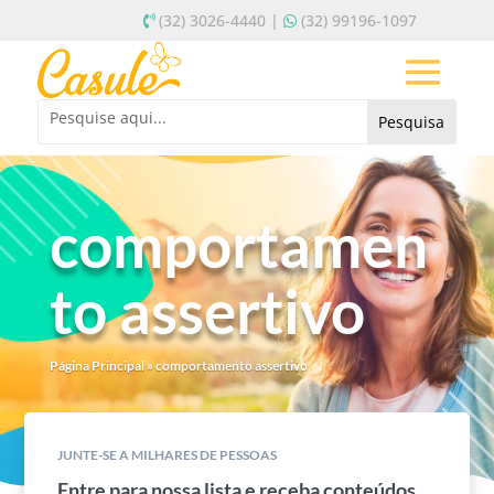
(32) 3026-4440 |
(32) 99196-1097
comportamen
to assertivo
Página Principal
»
comportamento assertivo
JUNTE-SE A MILHARES DE PESSOAS
Entre para nossa lista e receba conteúdos