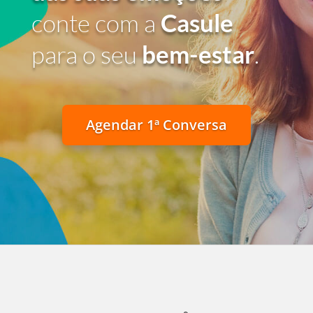
conte com a
Casule
para o seu
bem-estar
.
Agendar 1ª Conversa