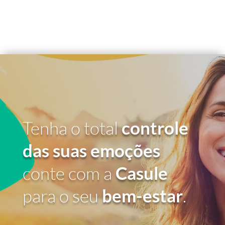
Tenha o total
controle
das suas emoções
conte com a
Casule
para o seu
bem-estar
.