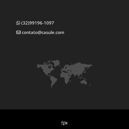
(32)99196-1097
contato@casule.com