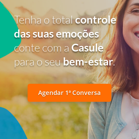
Tenha o total
controle
das suas emoções
conte com a
Casule
para o seu
bem-estar
.
Agendar 1ª Conversa