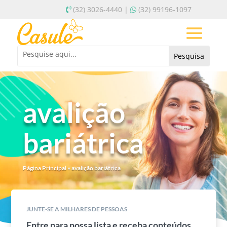
(32) 3026-4440 |
(32) 99196-1097
avalição
bariátrica
Página Principal
»
avalição bariátrica
JUNTE-SE A MILHARES DE PESSOAS
Entre para nossa lista e receba conteúdos