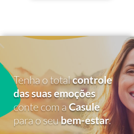
Tenha o total
controle
das suas emoções
conte com a
Casule
para o seu
bem-estar
.