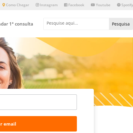
Como Chegar
Instagram
Facebook
Youtube
Spotify
dar 1ª consulta
r email