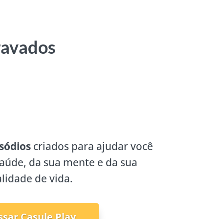
ravados
sódios
criados para ajudar você
saúde, da sua mente e da sua
lidade de vida.
ssar Casule Play