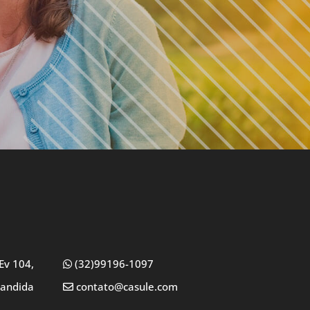
Ev 104,
(32)99196-1097
Candida
contato@casule.com