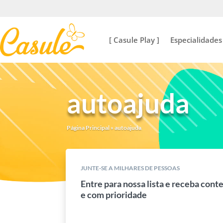
[ Casule Play ]
Especialidades
autoajuda
Página Principal
»
autoajuda
JUNTE-SE A MILHARES DE PESSOAS
Entre para nossa lista e receba cont
e com prioridade