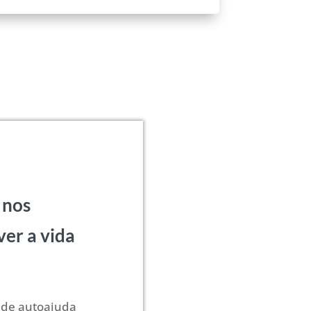
 nos
er a vida
s de autoajuda