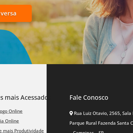
nversa
ks mais Acessados
Fale Conosco
logo Online
Rua Luiz Otavio, 2565, Sala 
ia Online
Parque Rural Fazenda Santa 
 mais Produtividade
– Campinas – SP