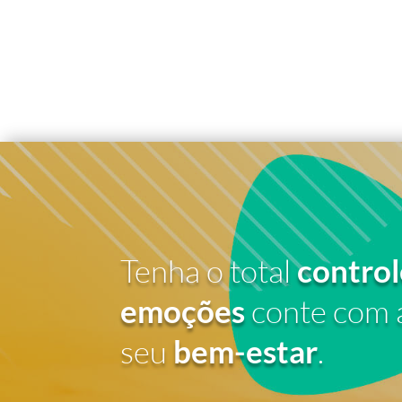
Tenha o total
control
emoções
conte com 
seu
bem-estar
.