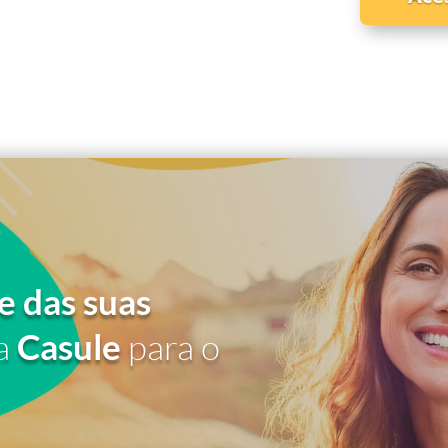
e das suas
a
Casule
para o