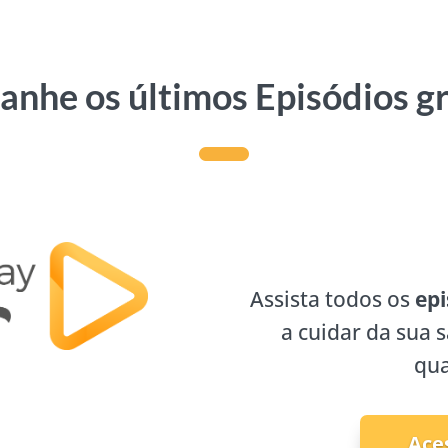
nhe os últimos Episódios g
Assista todos os
epi
a cuidar da sua 
qua
Ace