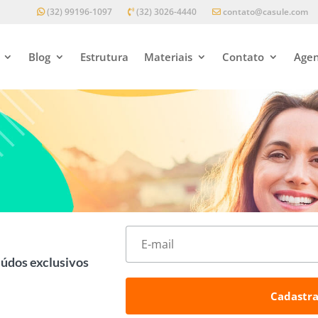
(32) 99196-1097
(32) 3026-4440
contato@casule.com
Blog
Estrutura
Materiais
Contato
Agen
eúdos exclusivos
Cadastra