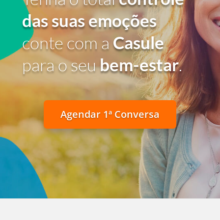
das suas emoções
conte com a
Casule
para o seu
bem-estar
.
Agendar 1ª Conversa