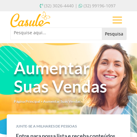
(32) 3026-4440 |
(32) 99196-1097
Aumentar
Suas Vendas
Página Principal
»
Aumentar Suas Vendas
JUNTE-SE A MILHARES DE PESSOAS
Entre para nossa lista e receba conteúdos