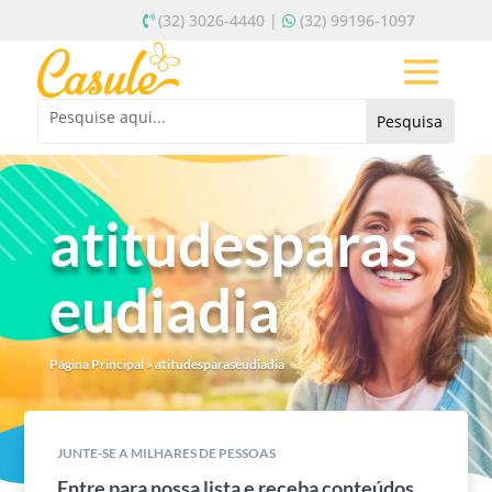
(32) 3026-4440 |
(32) 99196-1097
atitudesparas
eudiadia
Página Principal
»
atitudesparaseudiadia
JUNTE-SE A MILHARES DE PESSOAS
Entre para nossa lista e receba conteúdos