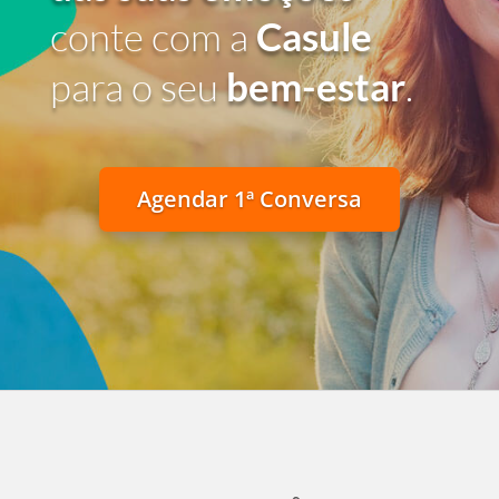
conte com a
Casule
para o seu
bem-estar
.
Agendar 1ª Conversa