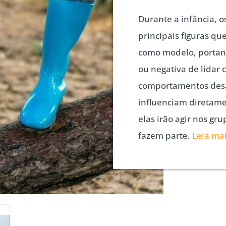
Durante a infância, o
principais figuras qu
como modelo, portant
ou negativa de lidar
comportamentos des
influenciam diretam
elas irão agir nos gru
fazem parte.
Leia ma