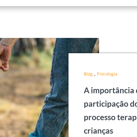
,
Blog
Psicologia
A importância
participação d
processo terap
crianças