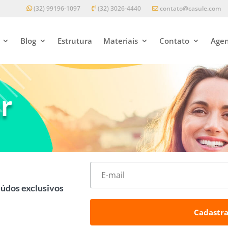
(32) 99196-1097
(32) 3026-4440
contato@casule.com
Blog
Estrutura
Materiais
Contato
Agen
ar
eúdos exclusivos
Cadastra