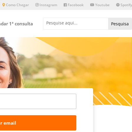
Como Chegar
Instagram
Facebook
Youtube
Spotify
dar 1ª consulta
r email