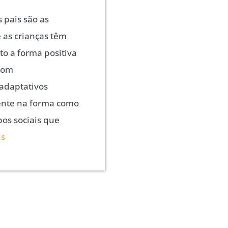
s pais são as
e as crianças têm
o a forma positiva
 com
adaptativos
ente na forma como
pos sociais que
is