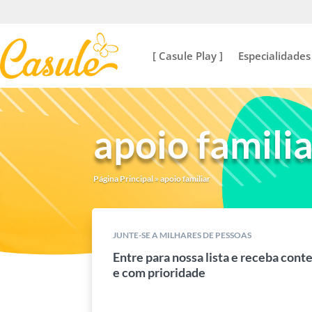
[ Casule Play ]
Especialidades
apoio famili
Página Principal
»
apoio familiar
JUNTE-SE A MILHARES DE PESSOAS
Entre para nossa lista e receba cont
e com prioridade