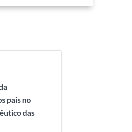
 da
os pais no
êutico das