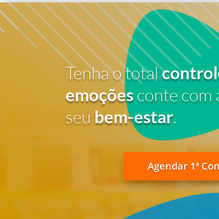
Tenha o total
control
emoções
conte com 
seu
bem-estar
.
Agendar 1ª Co