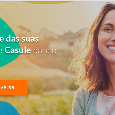
e das suas
a
Casule
para o
nversa