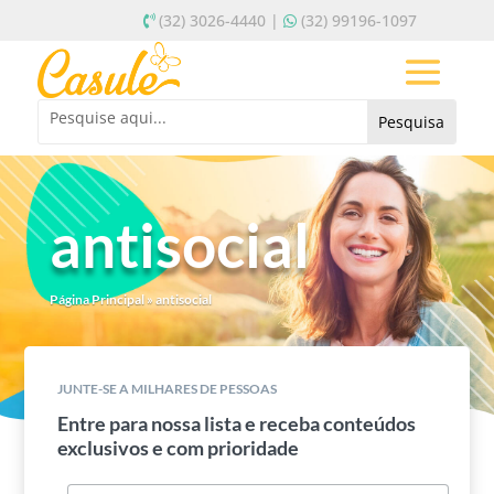
(32) 3026-4440 |
(32) 99196-1097
antisocial
Página Principal
»
antisocial
JUNTE-SE A MILHARES DE PESSOAS
Entre para nossa lista e receba conteúdos
exclusivos e com prioridade