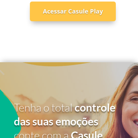
Acessar Casule Play
Tenha o total
controle
das suas emoções
conte com a
Casule