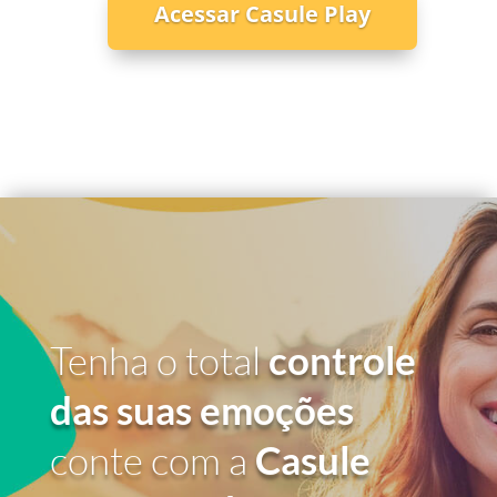
Acessar Casule Play
Tenha o total
controle
das suas emoções
conte com a
Casule