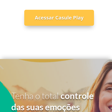
Acessar Casule Play
Tenha o total
controle
das suas emoções