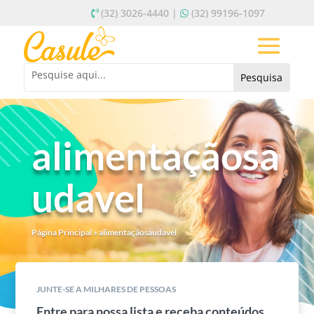
(32) 3026-4440 |
(32) 99196-1097
alimentaçãosa
udavel
Página Principal
»
alimentaçãosaudavel
JUNTE-SE A MILHARES DE PESSOAS
Entre para nossa lista e receba conteúdos