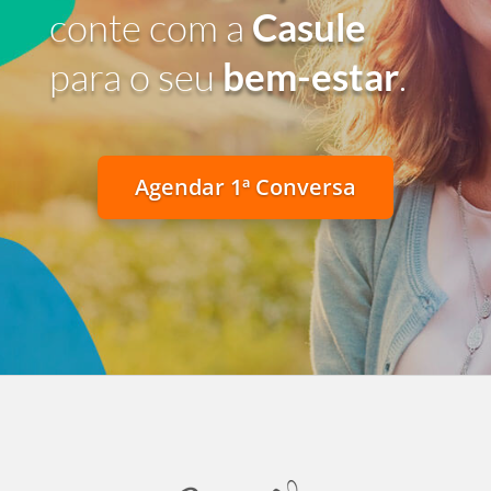
conte com a
Casule
para o seu
bem-estar
.
Agendar 1ª Conversa