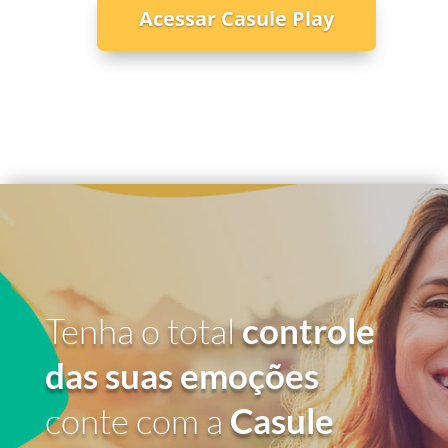
Acessar Casule Play
Tenha o total
controle
das suas emoções
conte com a
Casule