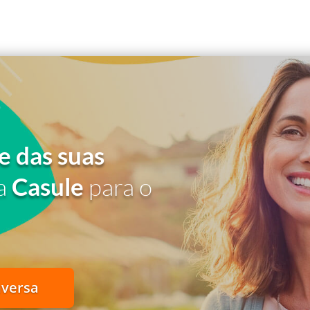
e das suas
a
Casule
para o
nversa