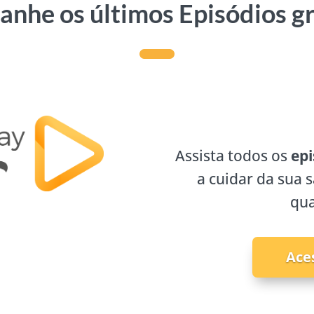
nhe os últimos Episódios g
Assista todos os
epi
a cuidar da sua 
qua
Ace