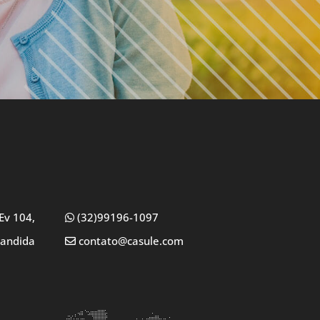
Ev 104,
(32)99196-1097
Candida
contato@casule.com