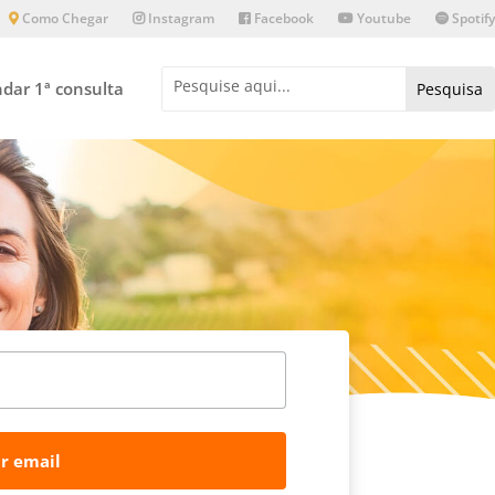
Como Chegar
Instagram
Facebook
Youtube
Spotify
dar 1ª consulta
r email