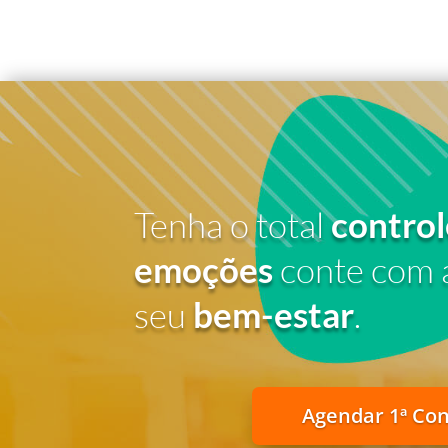
Tenha o total
control
emoções
conte com 
seu
bem-estar
.
Agendar 1ª Co