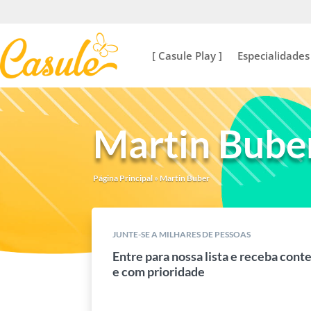
[ Casule Play ]
Especialidades
Martin Bube
Página Principal
»
Martin Buber
JUNTE-SE A MILHARES DE PESSOAS
Entre para nossa lista e receba cont
e com prioridade