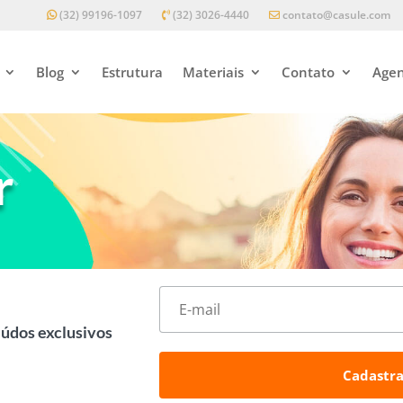
(32) 99196-1097
(32) 3026-4440
contato@casule.com
Blog
Estrutura
Materiais
Contato
Agen
r
eúdos exclusivos
Cadastra