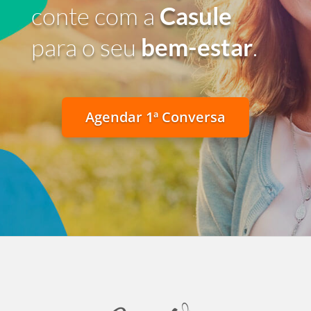
conte com a
Casule
para o seu
bem-estar
.
Agendar 1ª Conversa