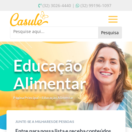
(32) 3026-4440 |
(32) 99196-1097
Educação
Alimentar
Página Principal
»
Educação Alimentar
JUNTE-SE A MILHARES DE PESSOAS
Entre para nossa lista e receba conteúdos