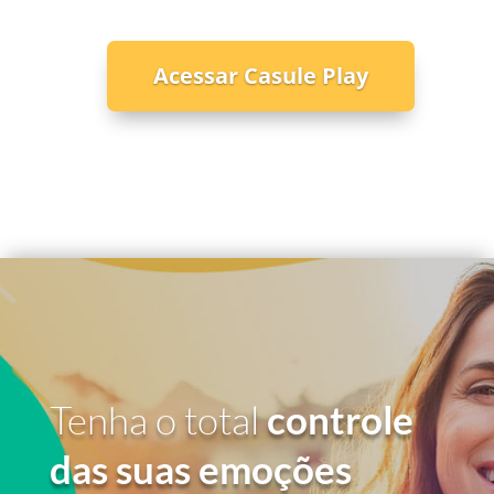
Acessar Casule Play
Tenha o total
controle
das suas emoções