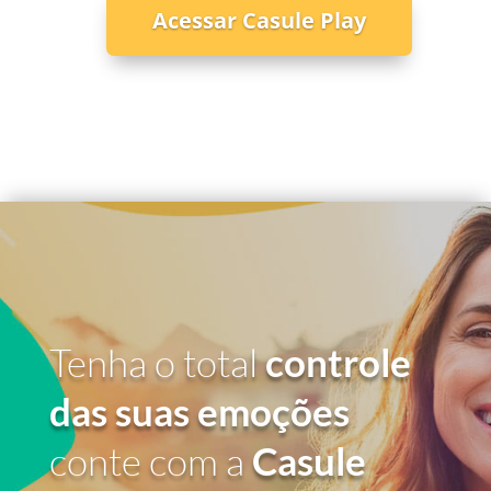
Acessar Casule Play
Tenha o total
controle
das suas emoções
conte com a
Casule