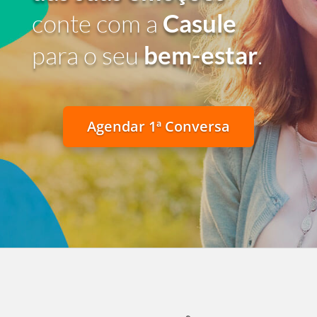
conte com a
Casule
para o seu
bem-estar
.
Agendar 1ª Conversa