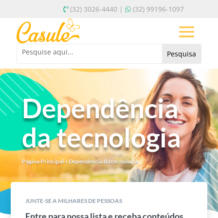
(32) 3026-4440 |
(32) 99196-1097
Dependência
da tecnologia
Página Principal
»
Dependência da tecnologia
JUNTE-SE A MILHARES DE PESSOAS
Entre para nossa lista e receba conteúdos