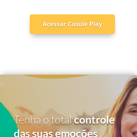
Acessar Casule Play
Tenha o total
controle
das suas emoções