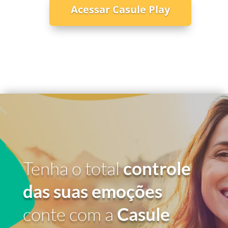
Acessar Casule Play
Tenha o total
controle
das suas emoções
conte com a
Casule