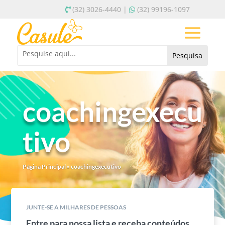
(32) 3026-4440 |
(32) 99196-1097
coachingexecu
tivo
Página Principal
»
coachingexecutivo
JUNTE-SE A MILHARES DE PESSOAS
Entre para nossa lista e receba conteúdos