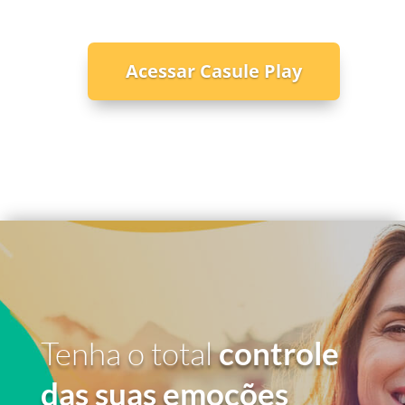
Acessar Casule Play
Tenha o total
controle
das suas emoções