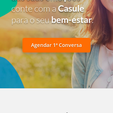
conte com a
Casule
para o seu
bem-estar
.
Agendar 1ª Conversa