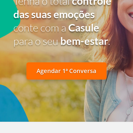
Tenha o total
controle
das suas emoções
conte com a
Casule
para o seu
bem-estar
.
Agendar 1ª Conversa