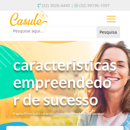
(32) 3026-4440 |
(32) 99196-1097
caracteristicas
empreendedo
r de sucesso
Página Principal
»
caracteristicas empreendedor de sucesso