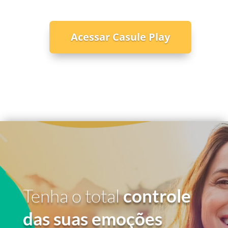
Acessar Casule Play
Tenha o total
controle
das suas emoções