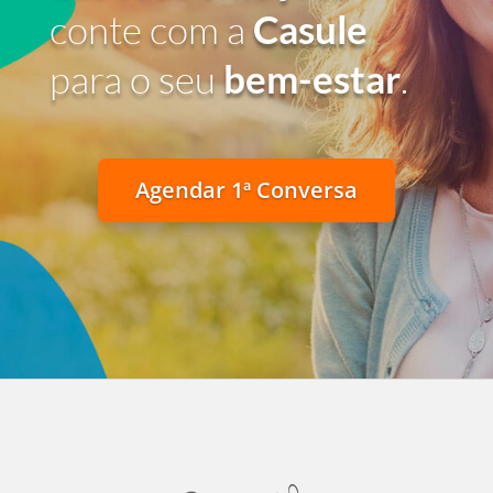
conte com a
Casule
para o seu
bem-estar
.
Agendar 1ª Conversa