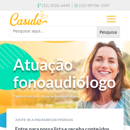
(32) 3026-4440 |
(32) 99196-1097
Atuação
fonoaudiólogo
Página Principal
»
Atuação fonoaudiólogo
JUNTE-SE A MILHARES DE PESSOAS
Entre para nossa lista e receba conteúdos