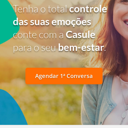
Tenha o total
controle
das suas emoções
conte com a
Casule
para o seu
bem-estar
.
Agendar 1ª Conversa