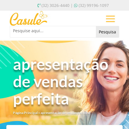
(32) 3026-4440 |
(32) 99196-1097
apresentação
de vendas
perfeita
Página Principal
»
apresentação de vendas perfeita