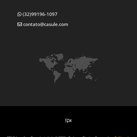
(32)99196-1097
contato@casule.com