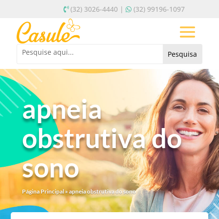
(32) 3026-4440 |
(32) 99196-1097
apneia
obstrutiva do
sono
Página Principal
»
apneia obstrutiva do sono