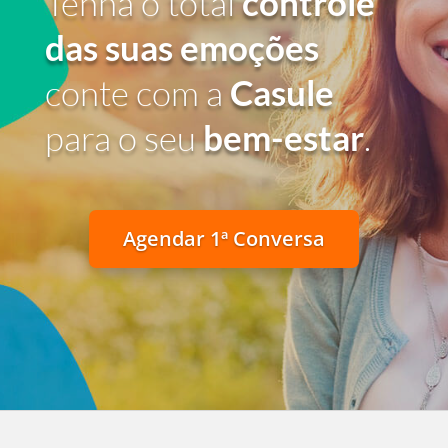
Tenha o total
controle
das suas emoções
conte com a
Casule
para o seu
bem-estar
.
Agendar 1ª Conversa